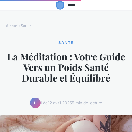
Accueil
›
Sante
SANTE
La Méditation : Votre Guide
Vers un Poids Santé
Durable et Équilibré
Léa
12 avril 2025
5 min de lecture
L