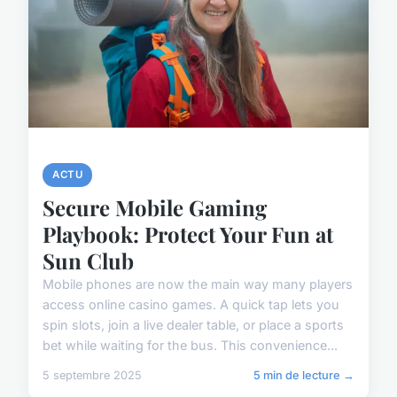
ACTU
Secure Mobile Gaming
Playbook: Protect Your Fun at
Sun Club
Mobile phones are now the main way many players
access online casino games. A quick tap lets you
spin slots, join a live dealer table, or place a sports
bet while waiting for the bus. This convenience...
5 septembre 2025
5 min de lecture →