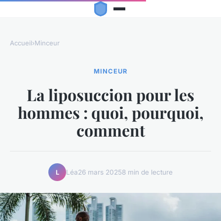
Accueil
›
Minceur
MINCEUR
La liposuccion pour les
hommes : quoi, pourquoi,
comment
Léa
26 mars 2025
8 min de lecture
L