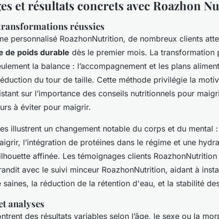
s et résultats concrets avec Roazhon Nu
 transformations réussies
me personnalisé RoazhonNutrition, de nombreux clients atte
e de poids durable
dès le premier mois. La transformation
ulement la balance : l’accompagnement et les plans alimen
 réduction du tour de taille. Cette méthode privilégie la motiv
istant sur l’importance des conseils nutritionnels pour maig
eurs à éviter pour maigrir.
s illustrent un changement notable du corps et du mental :
igrir, l’intégration de protéines dans le régime et une hydr
ilhouette affinée. Les témoignages clients RoazhonNutritio
grandit avec le suivi minceur RoazhonNutrition, aidant à inst
saines, la réduction de la rétention d'eau, et la stabilité des
et analyses
trent des résultats variables selon l’âge, le sexe ou la mo