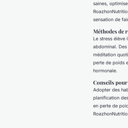
saines, optimise
RoazhonNutrition
sensation de fai
Méthodes de re
Le stress élève 
abdominal. Des t
méditation quot
perte de poids e
hormonale.
Conseils pour 
Adopter des habi
planification de
en perte de poids
RoazhonNutritio