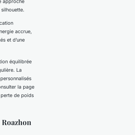
une approche
 silhouette.
ication
énergie accrue,
és et d’une
ion équilibrée
ulière. La
 personnalisés
nsulter la page
e perte de poids
ec Roazhon