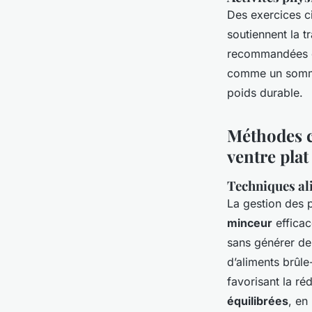
Des exercices c
soutiennent la t
recommandées da
comme un sommeil
poids durable.
Méthodes c
ventre plat
Techniques al
La gestion des 
minceur
efficac
sans générer de 
d’aliments brûle
favorisant la ré
équilibrées
, en