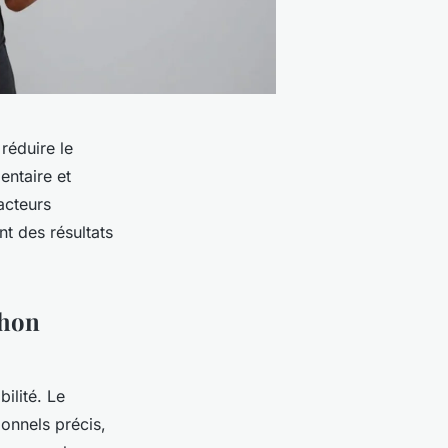
réduire le
entaire et
acteurs
t des résultats
zhon
ilité. Le
onnels précis,