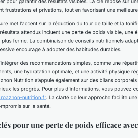
lier pour garantir des résultats visibles. La clé repose sur 
nt frustrations et privations, tout en favorisant une meilleure
re met l’accent sur la réduction du tour de taille et la tonif
résultats attendus incluent une perte de poids visible, une 
e plus ferme. La combinaison de conseils nutritionnels adapt
ssive encourage à adopter des habitudes durables.
 d’intégrer des recommandations simples, comme une répartit
nts, une hydratation optimale, et une activité physique rég
hon Nutrition s’appuie également sur des bilans corporels
mieux les progrès. Pour plus d’informations, vous pouvez co
roazhon-nutrition.fr
. La clarté de leur approche facilite un
ompromis sur la santé.
clés pour une perte de poids efficace av