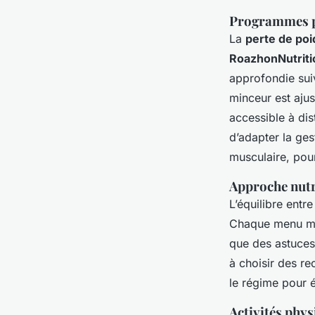
Programmes pe
La
perte de poi
RoazhonNutriti
approfondie sui
minceur est ajus
accessible à dis
d’adapter la ge
musculaire, pour
Approche nutri
L’équilibre entr
Chaque menu met
que des astuces 
à choisir des re
le régime pour év
Activités phys