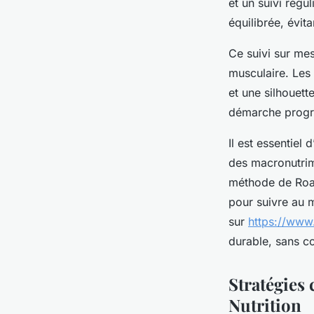
et un suivi régu
équilibrée, évita
Ce suivi sur mesu
musculaire. Les 
et une silhouett
démarche progre
Il est essentiel
des macronutrime
méthode de Roaz
pour suivre au 
sur
https://www.
durable, sans c
Stratégies 
Nutrition