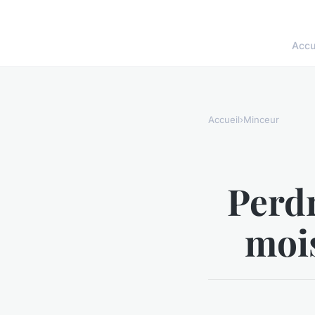
Accu
Accueil
›
Minceur
Perdr
mois