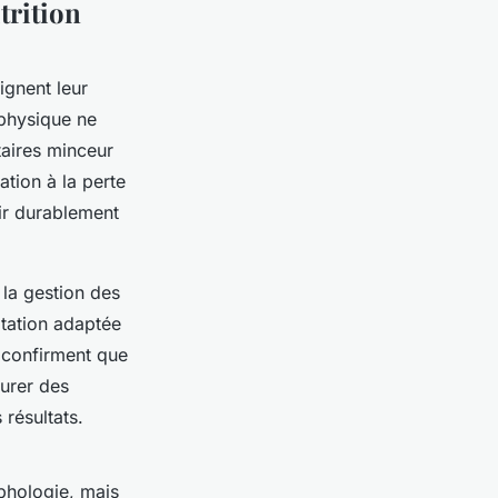
trition
ignent leur
 physique ne
taires minceur
ation à la perte
rir durablement
 la gestion des
atation adaptée
n confirment que
aurer des
 résultats.
rphologie, mais