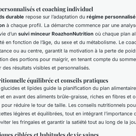
rsonnalisés et coaching individuel
ds durable
repose sur l’adaptation du
régime personnalisé
on
à chaque profil. La démarche commence par une analyse 
vie d’un
suivi minceur RoazhonNutrition
où chaque plan al
té en fonction de l’âge, du sexe et du métabolisme. Le coac
tance ou au centre, garantit la motivation à la perte de poi
stion des portions pour maigrir, en tenant compte du sommei
 des résultats visibles et personnalisés.
tionnelle équilibrée et conseils pratiques
e glucides et lipides guide la planification du plan alimentair
 en avant des aliments brûle-graisse, riches en fibres et 
pour réduire le tour de taille. Les conseils nutritionnels pou
cettes légères et équilibrées, tout en intégrant l’importance 
iter les fringales et garantir la satiété tout au long de la jo
iques ciblées et habitudes de vie saines