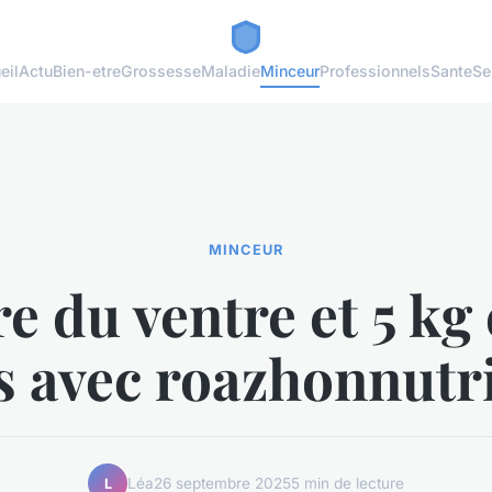
eil
Actu
Bien-etre
Grossesse
Maladie
Minceur
Professionnels
Sante
Se
MINCEUR
e du ventre et 5 kg
 avec roazhonnutr
Léa
26 septembre 2025
5 min de lecture
L