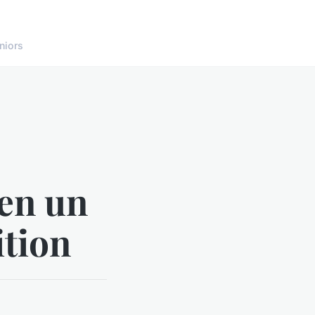
niors
 en un
ition