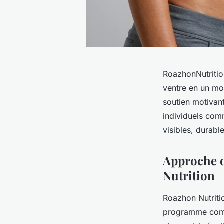
RoazhonNutritio
ventre en un moi
soutien motivant
individuels comm
visibles, durabl
Approche d
Nutrition
Roazhon Nutriti
programme combi