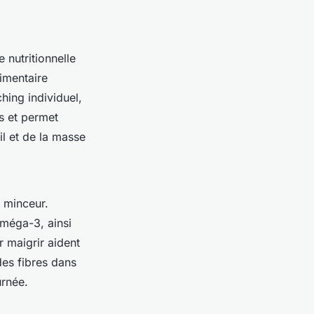
nutritionnelle
imentaire
hing individuel,
ds et permet
l et de la masse
e minceur.
oméga-3, ainsi
r maigrir aident
des fibres dans
urnée.