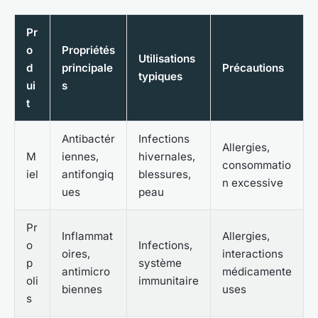
Pr
o
Propriétés
Utilisations
d
principale
Précautions
typiques
ui
s
t
Antibactér
Infections
Allergies,
M
iennes,
hivernales,
consommatio
iel
antifongiq
blessures,
n excessive
ues
peau
Pr
Inflammat
Allergies,
o
Infections,
oires,
interactions
p
système
antimicro
médicamente
oli
immunitaire
biennes
uses
s