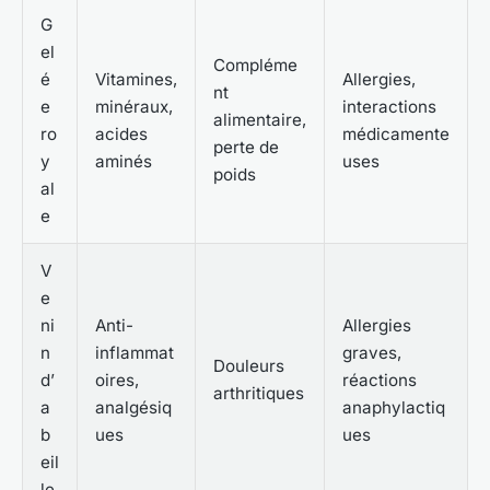
G
el
Compléme
é
Vitamines,
Allergies,
nt
e
minéraux,
interactions
alimentaire,
ro
acides
médicamente
perte de
y
aminés
uses
poids
al
e
V
e
ni
Anti-
Allergies
n
inflammat
graves,
Douleurs
d’
oires,
réactions
arthritiques
a
analgésiq
anaphylactiq
b
ues
ues
eil
le