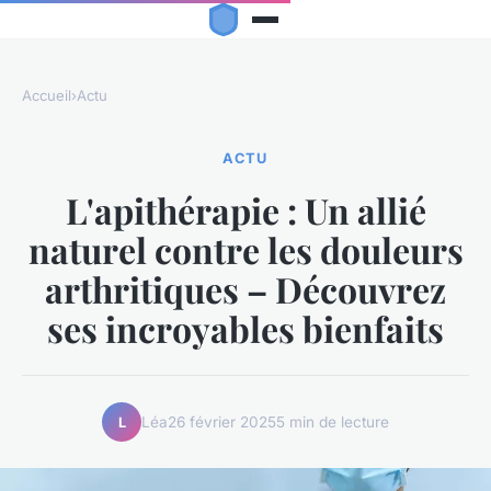
Accueil
›
Actu
ACTU
L'apithérapie : Un allié
naturel contre les douleurs
arthritiques – Découvrez
ses incroyables bienfaits
Léa
26 février 2025
5 min de lecture
L